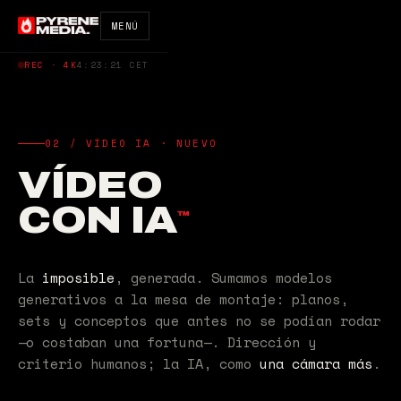
MENÚ
REC · 4K
4:23:22 CET
02 / VÍDEO IA · NUEVO
VÍDEO
CON IA
™
La
imposible
, generada. Sumamos modelos
generativos a la mesa de montaje: planos,
sets y conceptos que antes no se podían rodar
—o costaban una fortuna—. Dirección y
criterio humanos; la IA, como
una cámara más
.