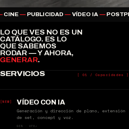
—
CINE
—
PUBLICIDAD
—
VÍDEO IA
—
POSTP
LO QUE VES NO ES UN
CATÁLOGO. ES LO
[
EST.
QUE SABEMOS
2010
RODAR — Y AHORA,
]
AESA
GENERAR
.
OP.
CERT.
SERVICIOS
[ 01 / Capacidades ]
VÍDEO CON IA
[NEW]
Generación y dirección de plano, extensión
de set, concept y voz.
GEN · VFX
↗