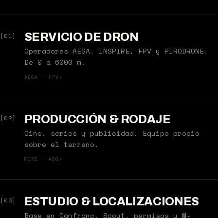
SERVICIO DE DRON
[01]
Operadores AESA. INSPIRE, FPV y PIRODRONE.
De 0 a 6000 m.
AESA · FPV
↗
PRODUCCIÓN & RODAJE
[02]
Cine, series y publicidad. Equipo propio
sobre el terreno.
CINE · ADS
↗
ESTUDIO & LOCALIZACIONES
[03]
Base en Canfranc. Scout, permisos y M-