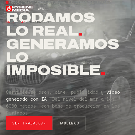
PRODUCTORA AUDIOVISUAL — DIVISIÓN DE PYRENE
MENÚ
RODAMOS
REC · 4K
0:07:55 CET
LO REAL
.
GENERAMOS
LO
IMPOSIBLE
.
Servicio de dron, cine, publicidad y
vídeo
generado con IA
. Del nivel del mar a los
6000 metros, con base de producción en los
Pirineos.
VER TRABAJOS
↗
HABLEMOS